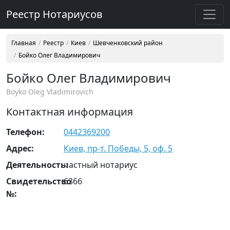
Реестр Нотариусов
Главная
Реестр
Киев
Шевченковский район
Бойко Олег Владимирович
Бойко Олег Владимирович
Boyko Oleg Vladimirovich
Контактная информация
Телефон:
0442369200
Адрес:
Киев, пр-т. Победы, 5, оф. 5
Деятельность:
частный нотариус
Свидетельство
6366
№: