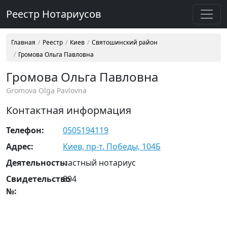
Реестр Нотариусов
Главная
Реестр
Киев
Святошинский район
Громова Ольга Павловна
Громова Ольга Павловна
Gromova Olga Pavlovna
Контактная информация
Телефон:
0505194119
Адрес:
Киев, пр-т. Победы, 104Б
Деятельность:
частный нотариус
Свидетельство
894
№: