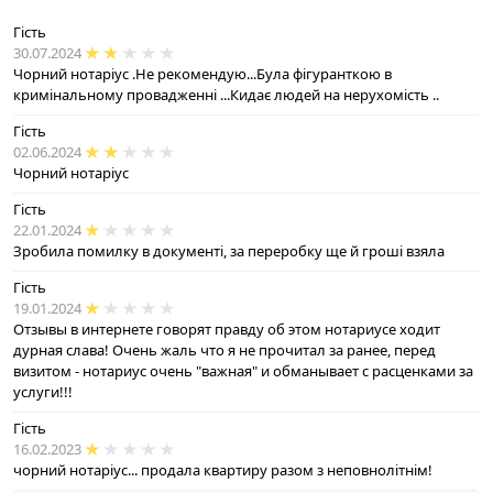
Гість
30.07.2024
Чорний нотаріус .Не рекомендую...Була фігуранткою в
кримінальному провадженні ...Кидає людей на нерухомість ..
Гість
02.06.2024
Чорний нотаріус
Гість
22.01.2024
Зробила помилку в документі, за переробку ще й гроші взяла
Гість
19.01.2024
Отзывы в интернете говорят правду об этом нотариусе ходит
дурная слава! Очень жаль что я не прочитал за ранее, перед
визитом - нотариус очень "важная" и обманывает с расценками за
услуги!!!
Гість
16.02.2023
чорний нотарiус... продала квартиру разом з неповнолiтнiм!