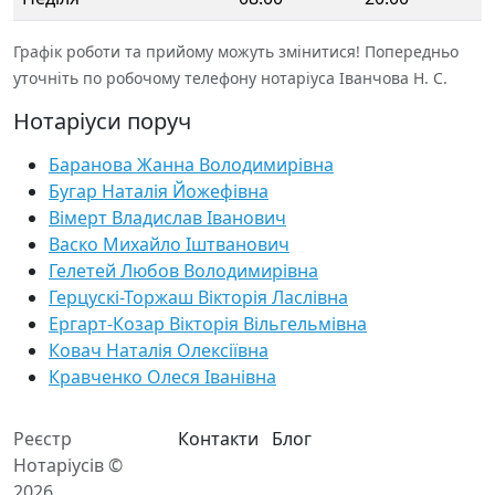
Графік роботи та прийому можуть змінитися! Попередньо
уточніть по робочому телефону нотаріуса Іванчова Н. С.
Нотаріуси поруч
Баранова Жанна Володимирівна
Бугар Наталія Йожефівна
Вімерт Владислав Іванович
Васко Михайло Іштванович
Гелетей Любов Володимирівна
Герцускі-Торжаш Вікторія Ласлівна
Ергарт-Козар Вікторія Вільгельмівна
Ковач Наталія Олексіївна
Кравченко Олеся Іванівна
Реєстр
Контакти
Блог
Нотаріусів ©
2026