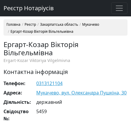
Реєстр Нотаріусів
Головна
Реєстр
Закарпатська область
Мукачево
Ергарт-Козар Вікторія Вільгельмівна
Ергарт-Козар Вікторія
Вільгельмівна
Ergart-Kozar Viktoriya Vilgelmivna
Контактна інформація
Телефон:
0313121104
Адреса:
Мукачево, вул. Олександра Пушкіна, 30
Діяльність:
державний
Свідоцтво
5459
№: