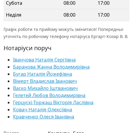
Субота
08:00
17:00
Неділя
08:00
17:00
Графік роботи та прийому можуть змінитися! Попередньо
уточніть по робочому телефону нотаріуса Ергарт-Козар В. В.
Нотаріуси поруч
Іванчова Наталія Сергіївна
Баранова Жанна Володимирівна
Бугар Наталія Йожефівна
Вімерт Владислав Іванович
Васко Михайло Іштванович
Гелетей Любов Володимирівна
Герцускі-Торжаш Вікторія Ласлівна
Ковач Наталія Олексіївна
Кравченко Олеся Іванівна