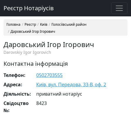
Реєстр Нотаріусів
Головна
Реєстр
Київ
Голосіївський район
Даровський Ігор Ігорович
Даровський Ігор Ігорович
Darovskiy Igor Igorovich
Контактна інформація
Телефон:
0502703555
Адреса:
Київ, вул. Передова, 33-В, оф. 2
Діяльність:
приватний нотаріус
Свідоцтво
8423
№: