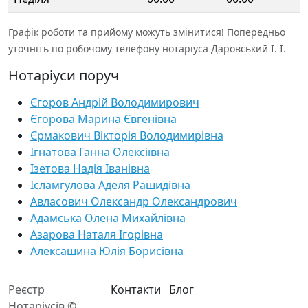
Графік роботи та прийому можуть змінитися! Попередньо
уточніть по робочому телефону нотаріуса Даровський І. І.
Нотаріуси поруч
Єгоров Андрій Володимирович
Єгорова Марина Євгенівна
Єрмакович Вікторія Володимирівна
Ігнатова Ганна Олексіївна
Ізетова Надія Іванівна
Ісламгулова Аделя Рашидівна
Авласович Олександр Олександрович
Адамська Олена Михайлівна
Азарова Наталя Ігорівна
Алексашина Юлія Борисівна
Реєстр
Контакти
Блог
Нотаріусів ©