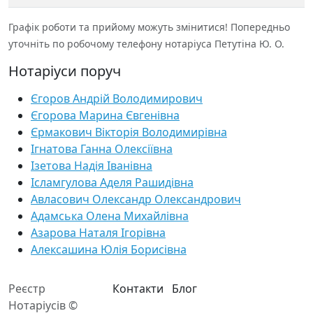
Графік роботи та прийому можуть змінитися! Попередньо
уточніть по робочому телефону нотаріуса Петутіна Ю. О.
Нотаріуси поруч
Єгоров Андрій Володимирович
Єгорова Марина Євгенівна
Єрмакович Вікторія Володимирівна
Ігнатова Ганна Олексіївна
Ізетова Надія Іванівна
Ісламгулова Аделя Рашидівна
Авласович Олександр Олександрович
Адамська Олена Михайлівна
Азарова Наталя Ігорівна
Алексашина Юлія Борисівна
Реєстр
Контакти
Блог
Нотаріусів ©