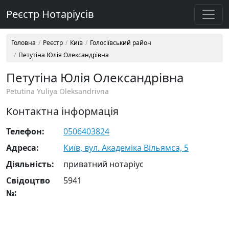
Реєстр Нотаріусів
Головна
Реєстр
Київ
Голосіївський район
Петутіна Юлія Олександрівна
Петутіна Юлія Олександрівна
Petutina Yuliya Oleksandrivna
Контактна інформація
Телефон:
0506403824
Адреса:
Київ, вул. Академіка Вільямса, 5
Діяльність:
приватний нотаріус
Свідоцтво
5941
№: