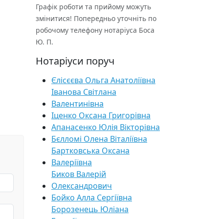
Графік роботи та прийому можуть
змінитися! Попередньо уточніть по
робочому телефону нотаріуса Боса
Ю. П.
Нотаріуси поруч
Єлісєєва Ольга Анатоліївна
Іванова Світлана
Валентинівна
Іценко Оксана Григорівна
Апанасенко Юлія Вікторівна
Бєлломі Олена Віталіївна
Бартковська Оксана
Валеріївна
Биков Валерій
Олександрович
Бойко Алла Сергіївна
Борозенець Юліана