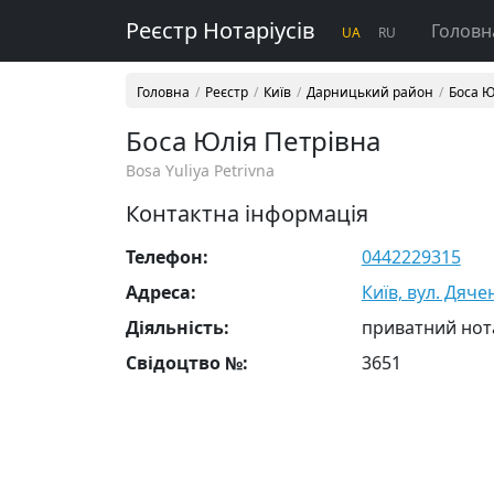
Реєстр Нотаріусів
Головн
UA
RU
Головна
Реєстр
Київ
Дарницький район
Боса Ю
Боса Юлія Петрівна
Bosa Yuliya Petrivna
Контактна інформація
Телефон:
0442229315
Адреса:
Київ, вул. Дяче
Діяльність:
приватний нот
Свідоцтво №:
3651