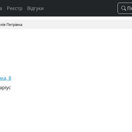
а
Реєстр
Відгуки
По
лія Петрівна
нка, 8
аріус