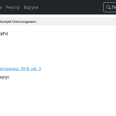
а
Реєстр
Відгуки
По
Валерій Олександрович
вич
ригоренка, 39-В, оф. 3
аріус