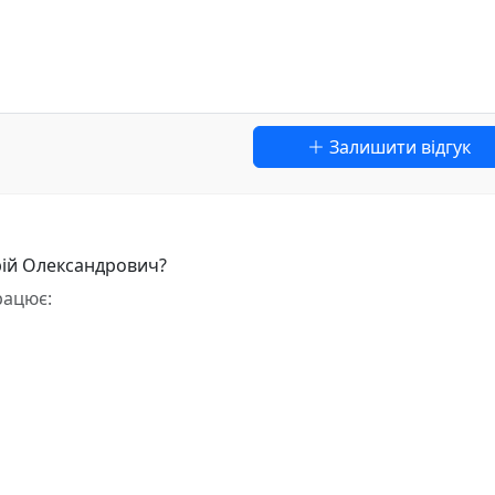
Залишити відгук
рій Олександрович?
рацює: