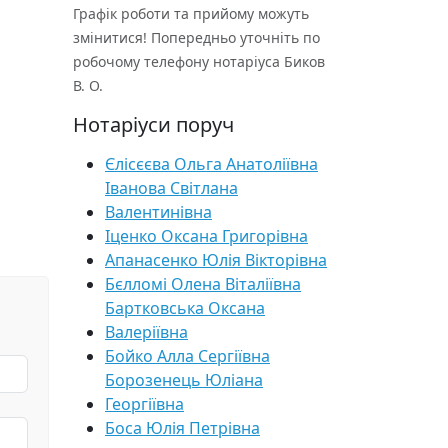
Графік роботи та прийому можуть
змінитися! Попередньо уточніть по
робочому телефону нотаріуса Биков
В. О.
Нотаріуси поруч
Єлісєєва Ольга Анатоліївна
Іванова Світлана
Валентинівна
Іценко Оксана Григорівна
Апанасенко Юлія Вікторівна
Бєлломі Олена Віталіївна
Бартковська Оксана
Валеріївна
Бойко Алла Сергіївна
Борозенець Юліана
Георгіївна
Боса Юлія Петрівна