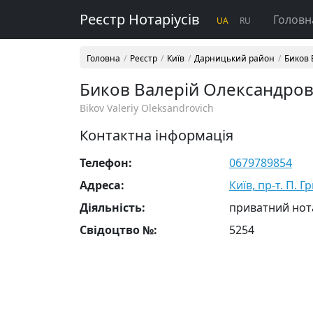
Реєстр Нотаріусів
Головн
UA
RU
Головна
Реєстр
Київ
Дарницький район
Биков 
Биков Валерій Олександро
Bikov Valeriy Oleksandrovich
Контактна інформація
Телефон:
0679789854
Адреса:
Київ, пр-т. П. Г
Діяльність:
приватний нот
Свідоцтво №:
5254