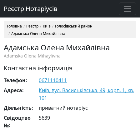
Реєстр Нотаріусів
Головна
Реєстр
Київ
Голосіївський район
Адамська Олена Михайлівна
Адамська Олена Михайлівна
Adamska Olena Mihaylivna
Контактна інформація
Телефон:
0671110411
Адреса:
Київ, вул. Васильківська, 49, корп. 1, кв.
101
Діяльність:
приватний нотаріус
Свідоцтво
5639
№: