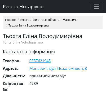
Реєстр Нотаріусів
Головна
Реєстр
Волинська область
Маневичі
Тьохта Еліна Володимирівна
Тьохта Еліна Володимирівна
Tohta Elina Volodimirivna
Контактна інформація
Телефон:
0337621948
Адреса:
Маневичі, вул. Незалежності, 8
Діяльність:
приватний нотаріус
Свідоцтво
4789
№: