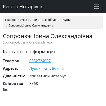
Реєстр Нотаріусів
Головна
Реєстр
Волинська область
Луцьк
Сопронюк Ірина Олександрівна
Сопронюк Ірина Олександрівна
Sopronyuk Irina Oleksandrivna
Контактна інформація
Телефон:
0332724007
Адреса:
Луцьк, пр-т. Волі, 6
Діяльність:
приватний нотаріус
Свідоцтво
8568
№: