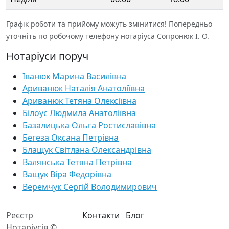
Графік роботи та прийому можуть змінитися! Попередньо
уточніть по робочому телефону нотаріуса Сопронюк І. О.
Нотаріуси поруч
Іванюк Марина Василівна
Ариванюк Наталія Анатоліївна
Ариванюк Тетяна Олексіївна
Білоус Людмила Анатоліївна
Базалицька Ольга Ростиславівна
Бегеза Оксана Петрівна
Блащук Світлана Олександрівна
Валянська Тетяна Петрівна
Ващук Віра Федорівна
Веремчук Сергій Володимирович
Реєстр
Контакти
Блог
Нотаріусів ©