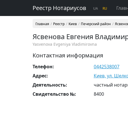
Реестр Нотариусов
Глав
UA
RU
Главная
Реестр
Киев
Печерский район
Ясвено
Ясвенова Евгения Владими
Yasvenova Evgeniya Vladimirovna
Контактная информация
Телефон:
0442538007
Адрес:
Киев, ул. Шелко
Деятельность:
частный нотар
Свидетельство №:
8400