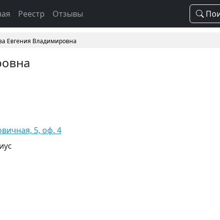
ная
Реестр
Отзывы
Пои
ва Евгения Владимировна
ровна
вичная, 5, оф. 4
иус