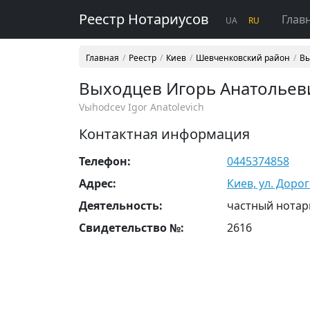
Реестр Нотариусов
Глав
UA
RU
Главная
Реестр
Киев
Шевченковский район
Вы
Выходцев Игорь Анатольев
Vыhodcev Igor Anatolevich
Контактная информация
Телефон:
0445374858
Адрес:
Киев, ул. Доро
Деятельность:
частный нотар
Свидетельство №:
2616