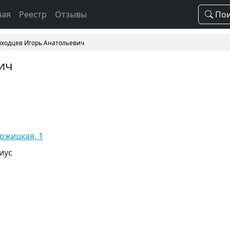
ная
Реестр
Отзывы
Пои
ходцев Игорь Анатольевич
ич
гожицкая, 1
иус