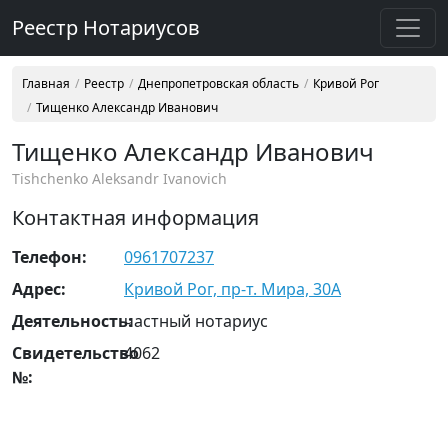
Реестр Нотариусов
Главная
Реестр
Днепропетровская область
Кривой Рог
Тищенко Александр Иванович
Тищенко Александр Иванович
Tishchenko Aleksandr Ivanovich
Контактная информация
Телефон:
0961707237
Адрес:
Кривой Рог, пр-т. Мира, 30А
Деятельность:
частный нотариус
Свидетельство
4062
№: