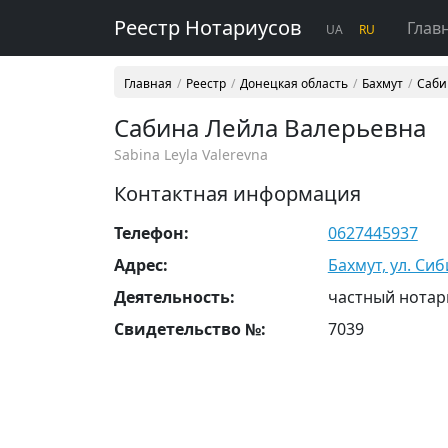
Реестр Нотариусов
Глав
UA
RU
Главная
Реестр
Донецкая область
Бахмут
Саби
Сабина Лейла Валерьевна
Sabina Leyla Valerevna
Контактная информация
Телефон:
0627445937
Адрес:
Бахмут, ул. Си
Деятельность:
частный нотар
Свидетельство №:
7039