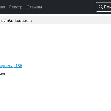
ная
Реестр
Отзывы
Пои
на Лейла Валерьевна
бирцева, 186
иус