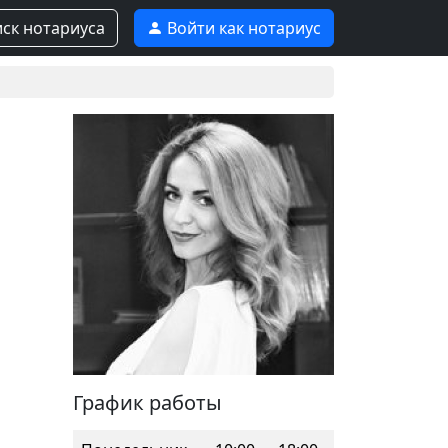
ск нотариуса
Войти как нотариус
График работы