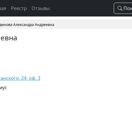
ная
Реестр
Отзывы
Пои
динова Александра Андреевна
еевна
ганского, 24, оф. 3
иус