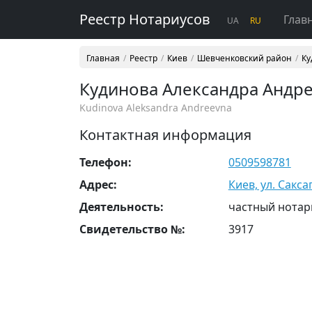
Реестр Нотариусов
Глав
UA
RU
Главная
Реестр
Киев
Шевченковский район
Ку
Кудинова Александра Андр
Kudinova Aleksandra Andreevna
Контактная информация
Телефон:
0509598781
Адрес:
Киев, ул. Сакса
Деятельность:
частный нотар
Свидетельство №:
3917