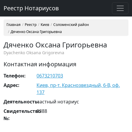
Реестр Нотариусов
Главная
Реестр
Киев
Соломенский район
Дяченко Оксана Григорьевна
Дяченко Оксана Григорьевна
Dyachenko Oksana Grigorevna
Контактная информация
Телефон:
0673210703
Адрес:
Киев, пр-т. Краснозвездный, 6-В, оф.
137
Деятельность:
частный нотариус
Свидетельство
8388
№: