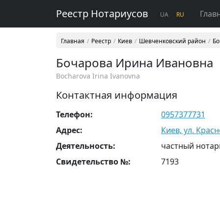
Реестр Нотариусов
Глав
UA
RU
Главная
Реестр
Киев
Шевченковский район
Бо
Бочарова Ирина Ивановна
Bocharova Irina Ivanovna
Контактная информация
Телефон:
0957377731
Адрес:
Киев, ул. Красн
Деятельность:
частный нотар
Свидетельство №:
7193