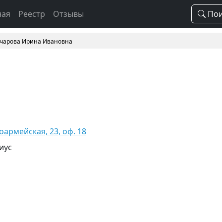
ная
Реестр
Отзывы
Пои
чарова Ирина Ивановна
оармейская, 23, оф. 18
иус