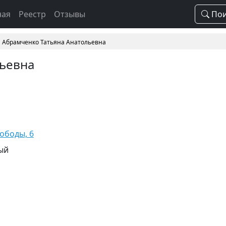
ная
Реестр
Отзывы
Пои
Абрамченко Татьяна Анатольевна
льевна
вободы, 6
ый