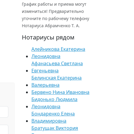
График работы и приема могут
измениться! Предварительно
уточните по рабочему телефону
Нотариуса Абрамченко Т. А.
Нотариусы рядом
Алейникова Екатерина
Леонидовна
Афанасьева Светлана
Евгеньевна
Белинская Екатерина
Валерьевна
Бервено Нина Ивановна
Бидонько Людмила
Леонидовна
Бондаренко Елена
Владимировна
Братущак Виктория