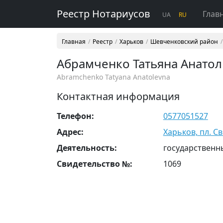
Реестр Нотариусов
Глав
UA
RU
Главная
Реестр
Харьков
Шевченковский район
Абрамченко Татьяна Анато
Abramchenko Tatyana Anatolevna
Контактная информация
Телефон:
0577051527
Адрес:
Харьков, пл. С
Деятельность:
государственн
Свидетельство №:
1069