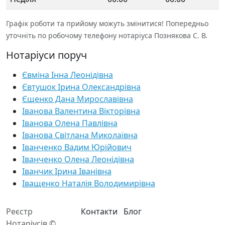
Графік роботи та прийому можуть змінитися! Попередньо
уточніть по робочому телефону нотаріуса Познякова С. В.
Нотаріуси поруч
Євміна Інна Леонідівна
Євтушок Ірина Олександрівна
Єщенко Дана Мирославівна
Іванова Валентина Вікторівна
Іванова Олена Павлівна
Іванова Світлана Миколаївна
Іванченко Вадим Юрійович
Іванченко Олена Леонідівна
Іванчик Ірина Іванівна
Іващенко Наталія Володимирівна
Реєстр
Контакти
Блог
Нотаріусів ©