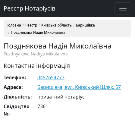
Реєстр Нотаріусів
Головна
Реєстр
Київська область
Баришівка
Позднякова Надія Миколаївна
Позднякова Надія Миколаївна
Pozdnyakova Nadiya Mikolaivna
Контактна інформація
Телефон:
0457654777
Адреса:
Баришівка, вул. Київський Шлях, 57
Діяльність:
приватний нотаріус
Свідоцтво
7361
№: