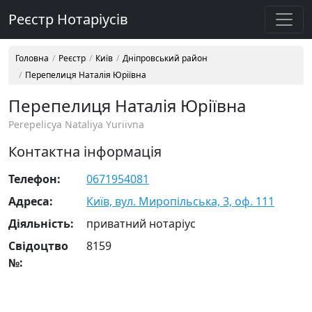
Реєстр Нотаріусів
Головна
Реєстр
Київ
Дніпровський район
Перепелиця Наталія Юріївна
Перепелиця Наталія Юріївна
Perepelicya Nataliya Yuriivna
Контактна інформація
Телефон:
0671954081
Адреса:
Київ, вул. Миропільська, 3, оф. 111
Діяльність:
приватний нотаріус
Свідоцтво
8159
№: