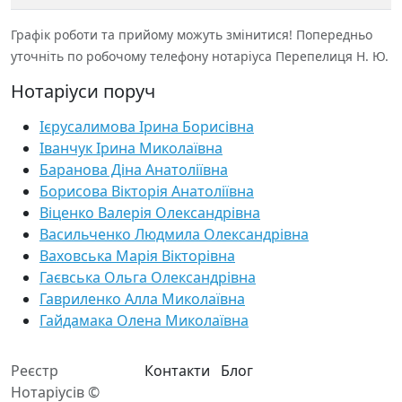
Графік роботи та прийому можуть змінитися! Попередньо
уточніть по робочому телефону нотаріуса Перепелиця Н. Ю.
Нотаріуси поруч
Ієрусалимова Ірина Борисівна
Іванчук Ірина Миколаївна
Баранова Діна Анатоліївна
Борисова Вікторія Анатоліївна
Віценко Валерія Олександрівна
Васильченко Людмила Олександрівна
Ваховська Марія Вікторівна
Гаєвська Ольга Олександрівна
Гавриленко Алла Миколаївна
Гайдамака Олена Миколаївна
Реєстр
Контакти
Блог
Нотаріусів ©