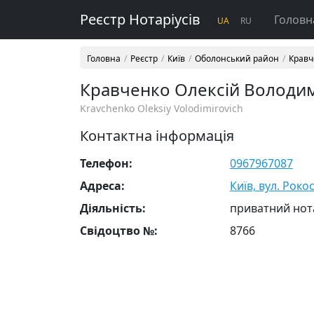
Реєстр Нотаріусів
Головн
UA
RU
Головна
Реєстр
Київ
Оболонський район
Кравч
Кравченко Олексій Володи
Kravchenko Oleksiy Volodimirovich
Контактна інформація
Телефон:
0967967087
Адреса:
Київ, вул. Роко
Діяльність:
приватний нот
Свідоцтво №:
8766