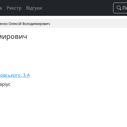
а
Реєстр
Відгуки
По
енко Олексій Володимирович
мирович
совського, 3-А
аріус