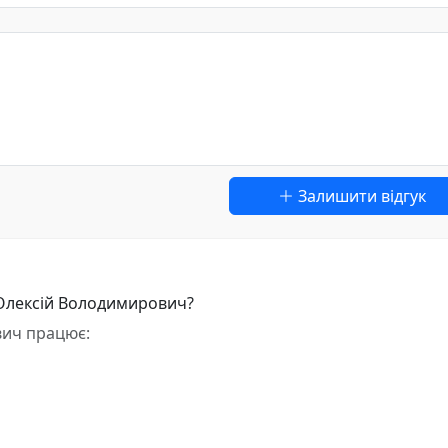
Залишити відгук
 Олексій Володимирович?
вич працює: