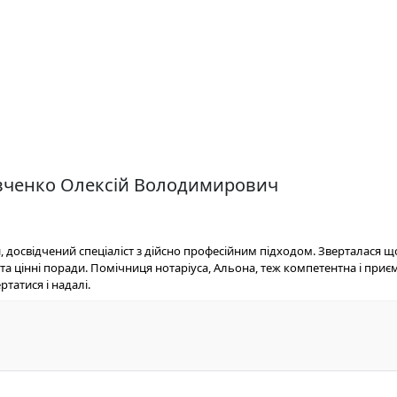
равченко Олексій Володимирович
 досвідчений спеціаліст з дійсно професійним підходом. Зверталася 
а цінні поради. Помічниця нотаріуса, Альона, теж компетентна і приє
татися і надалі.