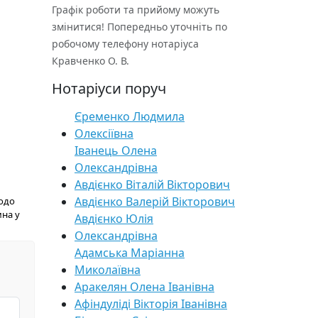
Графік роботи та прийому можуть
змінитися! Попередньо уточніть по
робочому телефону нотаріуса
Кравченко О. В.
Нотаріуси поруч
Єременко Людмила
Олексіївна
Іванець Олена
Олександрівна
Авдієнко Віталій Вікторович
Авдієнко Валерій Вікторович
щодо
мна у
Авдієнко Юлія
Олександрівна
Адамська Маріанна
Миколаївна
Аракелян Олена Іванівна
Афіндуліді Вікторія Іванівна