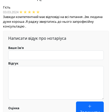
Гість
03.03.2024
Завжди компетентний має відповіді на всі питання ..Іяк людина
дуже хороша .Я раджу звиртатись до нього запрофесійну
консультацію .
Написати відук про нотаріуса
Ваше Ім'я
Відгук
Оцінка