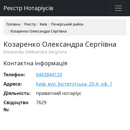
Реєстр Нотаріусів
Головна
Реєстр
Київ
Печерський район
Козаренко Олександра Сергіївна
Козаренко Олександра Сергіївна
Kozarenko Oleksandra Sergiivna
Контактна інформація
Телефон:
0443844133
Адреса:
Київ, вул. Інститутська, 25-А, оф. 1
Діяльність:
приватний нотаріус
Свідоцтво
7629
№: