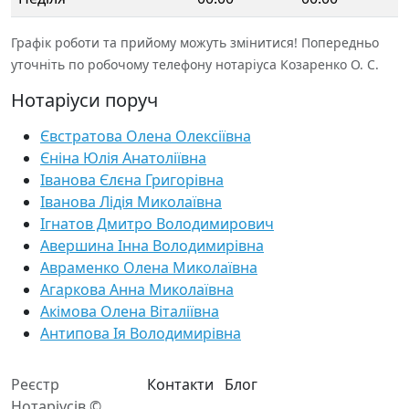
Графік роботи та прийому можуть змінитися! Попередньо
уточніть по робочому телефону нотаріуса Козаренко О. С.
Нотаріуси поруч
Євстратова Олена Олексіївна
Єніна Юлія Анатоліївна
Іванова Єлєна Григорівна
Іванова Лідія Миколаївна
Ігнатов Дмитро Володимирович
Авершина Інна Володимирівна
Авраменко Олена Миколаївна
Агаркова Анна Миколаївна
Акімова Олена Віталіївна
Антипова Ія Володимирівна
Реєстр
Контакти
Блог
Нотаріусів ©