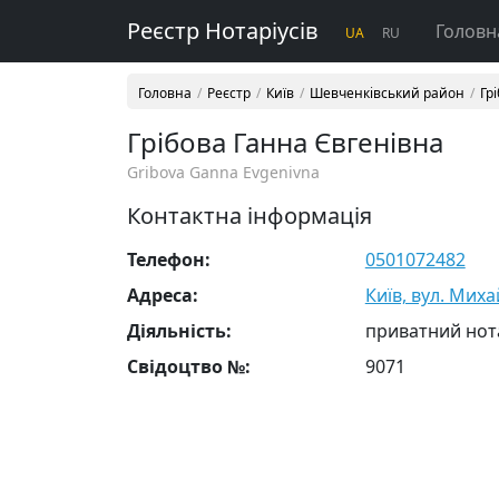
Реєстр Нотаріусів
Головн
UA
RU
Головна
Реєстр
Київ
Шевченківський район
Гр
Грібова Ганна Євгенівна
Gribova Ganna Evgenivna
Контактна інформація
Телефон:
0501072482
Адреса:
Київ, вул. Миха
Діяльність:
приватний нот
Свідоцтво №:
9071