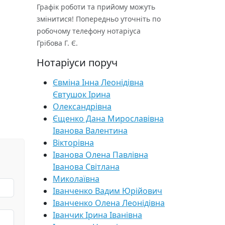
Графік роботи та прийому можуть
змінитися! Попередньо уточніть по
робочому телефону нотаріуса
Грібова Г. Є.
Нотаріуси поруч
Євміна Інна Леонідівна
Євтушок Ірина
Олександрівна
Єщенко Дана Мирославівна
Іванова Валентина
Вікторівна
Іванова Олена Павлівна
Іванова Світлана
Миколаївна
Іванченко Вадим Юрійович
Іванченко Олена Леонідівна
Іванчик Ірина Іванівна