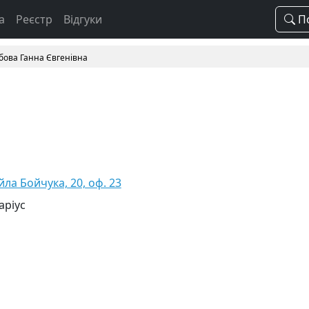
а
Реєстр
Відгуки
По
ібова Ганна Євгенівна
йла Бойчука, 20, оф. 23
аріус