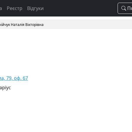
а
Реєстр
Відгуки
По
кійчук Наталія Вікторівна
а, 79, оф. 67
аріус