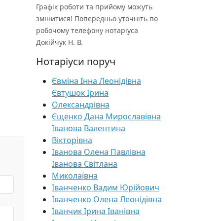
Графік роботи та прийому можуть
змінитися! Попередньо уточніть по
робочому телефону нотаріуса
Докійчук Н. В.
Нотаріуси поруч
Євміна Інна Леонідівна
Євтушок Ірина
Олександрівна
Єщенко Дана Мирославівна
Іванова Валентина
Вікторівна
Іванова Олена Павлівна
Іванова Світлана
Миколаївна
Іванченко Вадим Юрійович
Іванченко Олена Леонідівна
Іванчик Ірина Іванівна