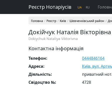
Реєстр Нотаріусів
Головн
UA
RU
Головна
Реєстр
Київ
Шевченківський район
До
Докійчук Наталія Вікторівна
Dokiychuk Nataliya Viktorivna
Контактна інформація
Телефон:
0444846164
Адреса:
Київ, вул. Артем
Діяльність:
приватний нот
Свідоцтво №:
4728