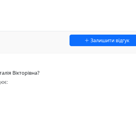
Залишити відгук
алія Вікторівна?
цює: