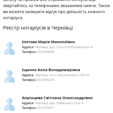
звертайтесь за телефонами, вказаними нижче. Також
ви можете залишити відгук про діяльність кожного
нотаріуса.
Реєстр нотаріусів в Чернівці
Іпатова Марія Миколаївна
Адреса:
Чернівці, вул. Ольги Кобилянської, 4
Телефон:
0372585835
Іщенко Алла Володимирівна
Адреса:
Чернівці, пр-т. Незалежності, 83/14
Телефон:
0372585235
Апрінцева Світлана Олександрівна
Адреса:
Чернівці, вул. Небесної Сотні, 8
Телефон:
0372570077