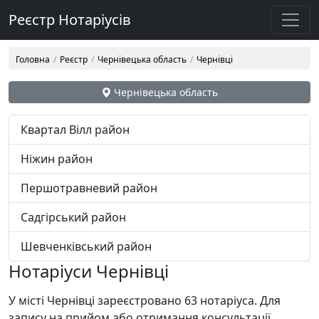
Реєстр Нотаріусів
Головна
Реєстр
Чернівецька область
Чернівці
Чернівецька область
Квартал Вілл район
Ніжин район
Першотравневий район
Садгірський район
Шевченківський район
Нотаріуси Чернівці
У місті Чернівці зареєстровано 63 нотаріуса. Для
запису на прийом або отримання консультації